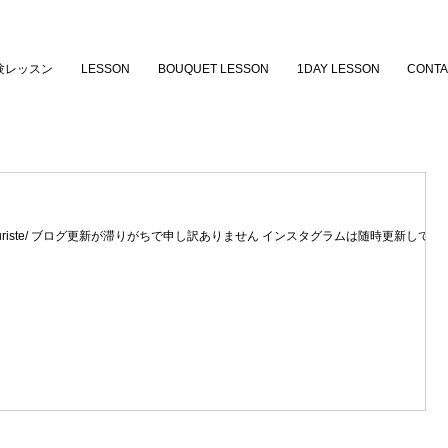
験レッスン
LESSON
BOUQUET LESSON
1DAY LESSON
CONTA
colopage.fleuriste/ ブログ更新が滞りがちで申し訳ありません インスタグラムは随時更新してい