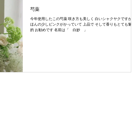
芍薬
今年使用したこの芍薬 咲き方も美しく 白いシャクヤクですが、
ほんの少しピンクがかっていて 上品で そして香りもとても魅力
的 お勧めです 名前は「 白妙 」