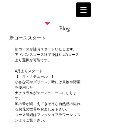
Blog
新コーススタート
新コースが随時スタートいたします。
アドバンスコース終了後は3つのコース
より選択が可能です。
4月よりスタート
【　ラ・ナチュール　】
小さな花やグリーン、時には果物や野菜
を使用した
ナチュラルがテーマのコースになりま
す。
風の音が聞こえてきそうな自然感の溢れ
るお花の世界をお楽しみ下さい。
コース詳細はフレッシュフラワーレッス
ンよりご覧下さい。