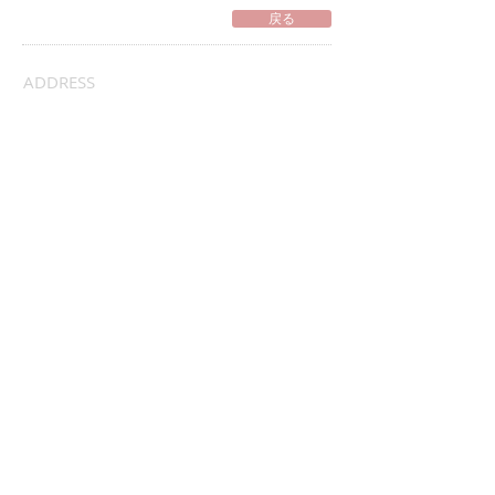
戻る
ADDRESS
access
contact
Copyright© Colopage all rights Reserved.