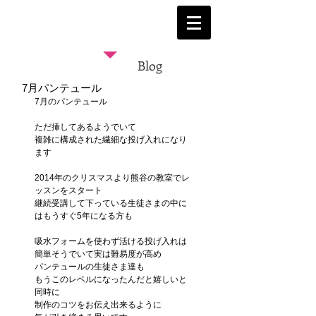
Blog
7月パンテュール
7月のパンテュール
ただ挿してあるようでいて
複雑に構成された繊細な投げ入れになり
ます
2014年のクリスマスより熊谷の教室でレ
ッスンをスタート
継続受講して下っている生徒さまの中に
はもうすぐ5年になる方も
吸水フォームを使わず活ける投げ入れは
簡単そうでいて実は難易度が高め
パンテュールの生徒さま達も
もうこのレベルになったんだと嬉しいと
同時に
制作のコツをお伝え出来るように