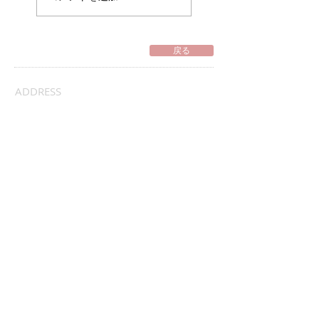
戻る
ADDRESS
access
contact
Copyright© Colopage all rights Reserved.