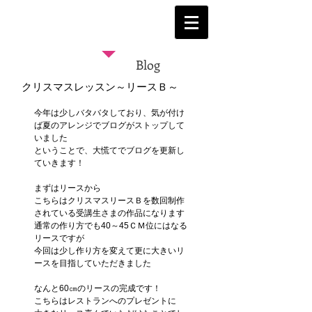
Blog
クリスマスレッスン～リースＢ～
今年は少しバタバタしており、気が付け
ば夏のアレンジでブログがストップして
いました
ということで、大慌てでブログを更新し
ていきます！
まずはリースから
こちらはクリスマスリースＢを数回制作
されている受講生さまの作品になります
通常の作り方でも40～45ＣＭ位にはなる
リースですが
今回は少し作り方を変えて更に大きいリ
ースを目指していただきました
なんと60㎝のリースの完成です！
こちらはレストランへのプレゼントに