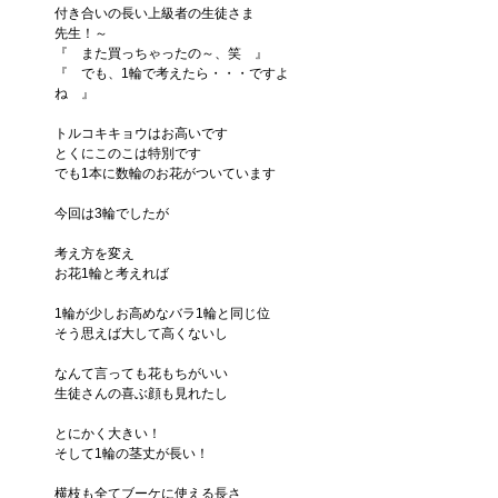
付き合いの長い上級者の生徒さま
先生！～
『　また買っちゃったの～、笑　』
『　でも、1輪で考えたら・・・ですよ
ね　』
トルコキキョウはお高いです
とくにこのこは特別です
でも1本に数輪のお花がついています
今回は3輪でしたが
考え方を変え
お花1輪と考えれば
1輪が少しお高めなバラ1輪と同じ位
そう思えば大して高くないし
なんて言っても花もちがいい
生徒さんの喜ぶ顔も見れたし
とにかく大きい！
そして1輪の茎丈が長い！
横枝も全てブーケに使える長さ