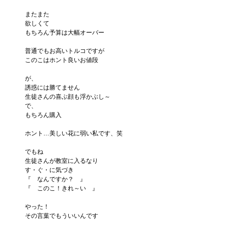
またまた
欲しくて
もちろん予算は大幅オーバー
普通でもお高いトルコですが
このこはホント良いお値段
が、
誘惑には勝てません
生徒さんの喜ぶ顔も浮かぶし～
で、
もちろん購入
ホント…美しい花に弱い私です、笑
でもね
生徒さんが教室に入るなり
す・ぐ・に気づき
『　なんですか？　』
『　このこ！きれ～い　』
やった！
その言葉でもういいんです