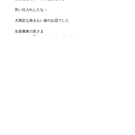
良い仕入れしたな～
大満足な南るもい産のお花でした
生産農家の皆さま
ステキなお花をありがとうございます
コメント
コメントを追加…
戻る