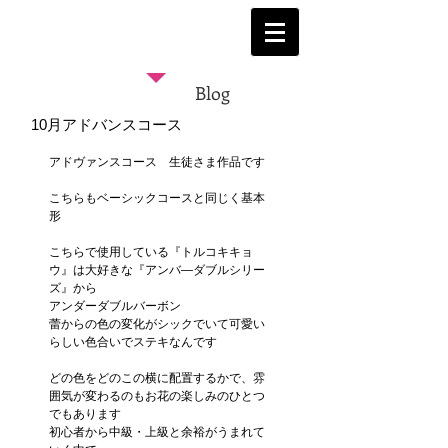
Blog
10月アドバンスコース
アドヴァンスコース　生徒さま作品です
こちらもベーシックコースと同じく基本
形
こちらで使用している『トルコキキョ
ウ』は大好きな『アンバ―ダブルシリー
ズ』から
アンダーダブルバーボン　
蕾からの色の変化がシックでいて可愛い
らしい色合いでステキなんです
どの色をどのこの横に配置するかで、雰
囲気が変わるのもお花の楽しみのひとつ
でもあります
初心者から中級・上級と余裕がうまれて