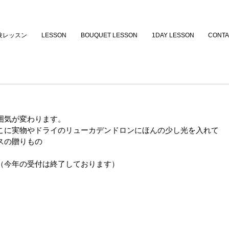
験レッスン
LESSON
BOUQUET LESSON
1DAY LESSON
CONTA
囲気が変わります。
こに実物やドライのリューカデンドロンにほんの少し光を入れて
スの贈りもの
（今年の受付は終了しております）